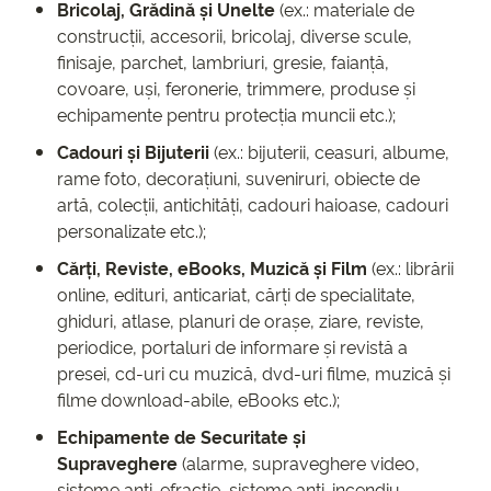
Bricolaj, Grădină și Unelte
(ex.: materiale de
construcții, accesorii, bricolaj, diverse scule,
finisaje, parchet, lambriuri, gresie, faianță,
covoare, uși, feronerie, trimmere, produse și
echipamente pentru protecția muncii etc.);
Cadouri și Bijuterii
(ex.: bijuterii, ceasuri, albume,
rame foto, decorațiuni, suveniruri, obiecte de
artă, colecții, antichități, cadouri haioase, cadouri
personalizate etc.);
Cărți, Reviste, eBooks, Muzică și Film
(ex.: librării
online, edituri, anticariat, cărți de specialitate,
ghiduri, atlase, planuri de orașe, ziare, reviste,
periodice, portaluri de informare și revistă a
presei, cd-uri cu muzică, dvd-uri filme, muzică și
filme download-abile, eBooks etc.);
Echipamente de Securitate și
Supraveghere
(alarme, supraveghere video,
sisteme anti-efracție, sisteme anti-incendiu,