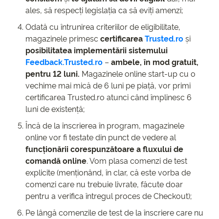
ales, să respecți legislația ca să eviți amenzi;
Odată cu întrunirea criteriilor de eligibilitate,
magazinele primesc
certificarea
Trusted.ro
și
posibilitatea implementării sistemului
Feedback.Trusted.ro
–
ambele, în mod gratuit,
pentru 12 luni.
Magazinele online start-up cu o
vechime mai mică de 6 luni pe piață, vor primi
certificarea Trusted.ro atunci când împlinesc 6
luni de existență;
Încă de la înscrierea în program, magazinele
online vor fi testate din punct de vedere al
funcționării corespunzătoare a fluxului de
comandă online
. Vom plasa comenzi de test
explicite (menționând, în clar, că este vorba de
comenzi care nu trebuie livrate, făcute doar
pentru a verifica întregul proces de Checkout);
Pe lângă comenzile de test de la înscriere care nu