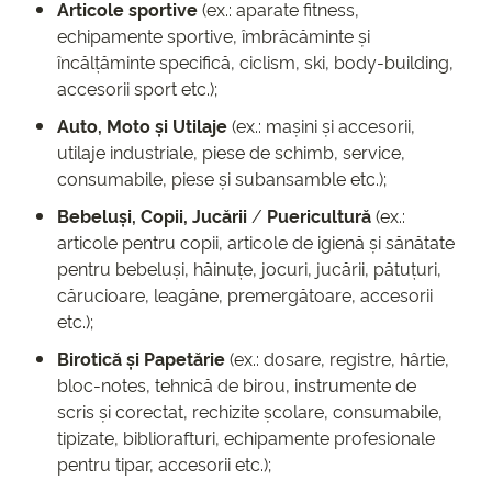
Articole sportive
(ex.: aparate fitness,
echipamente sportive, îmbrăcăminte și
încălțăminte specifică, ciclism, ski, body-building,
accesorii sport etc.);
Auto, Moto și Utilaje
(ex.: mașini și accesorii,
utilaje industriale, piese de schimb, service,
consumabile, piese și subansamble etc.);
Bebeluși, Copii, Jucării
/
Puericultură
(ex.:
articole pentru copii, articole de igienă și sănătate
pentru bebeluși, hăinuțe, jocuri, jucării, pătuțuri,
cărucioare, leagăne, premergătoare, accesorii
etc.);
Birotică și Papetărie
(ex.: dosare, registre, hârtie,
bloc-notes, tehnică de birou, instrumente de
scris și corectat, rechizite școlare, consumabile,
tipizate, bibliorafturi, echipamente profesionale
pentru tipar, accesorii etc.);