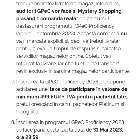
trebuie onorate/livrate de magazinele online,
auditorii GPeC vor face și Mystery Shopping
plasând 1 comandă reală*
pe parcursul
desfășurării programului GPeC Proficiency
(aprilie – octombrie 2023). Această comandă
nu
va fi marcată explicit și, deci, va trebui livrată
pentru a evalua timpul de răspuns și calitatea
serviciilor magazinelor online. Coletul va fi
returnat la livrare, iar cheltuielile de transport
revin exclusiv în sarcina magazinelor participante;
Înscrierea la GPeC Proficiency 2023 presupune
achitarea unei
taxe de participare în valoare de
minimum 499 EUR + TVA pentru pachetul Lite
,
prețul crescând în cazul pachetelor Platinum și
Incognito;
Înscrierea în programul GPeC Proficiency 2023
se face până cel târziu la data de
31 Mai 2023,
ora 23:59
;