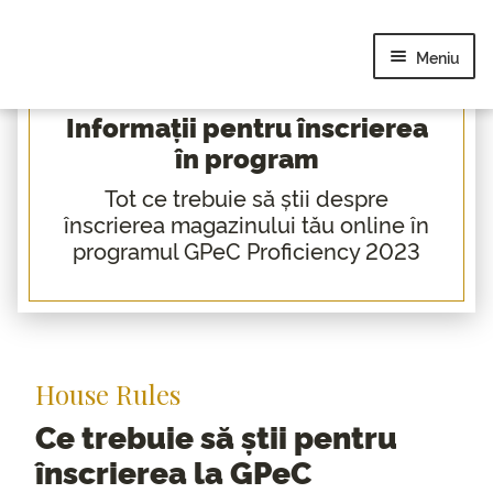
Sari
Sari
la
la
Meniu
navigare
conținut
Școala de Iarnă
Informații pentru înscrierea
GPeC Proficiency
în program
SUMMIT Mai
Tot ce trebuie să știi despre
GPeC Moldova
înscrierea magazinului tău online în
Școala de Vară
programul GPeC Proficiency 2023
GPeC SUMMIT Oct.
Cursuri
Contact
Blog
House Rules
Ce trebuie să știi pentru
înscrierea la GPeC